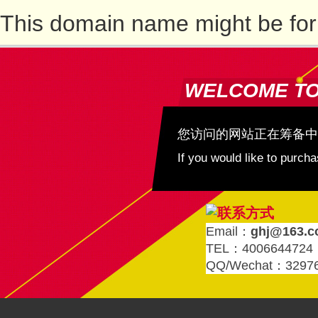
This domain name might be for
WELCOME T
您访问的网站正在筹备中
If you would like to purc
Email：
ghj@163.
TEL：4006644724
QQ/Wechat：3297